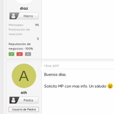
diaz
Mensajes
115
Puntuación de
reacción
0
Reputación de
negocios -
100%
7
0
0
1 Ene 2017
A
Buenos días.
Solicito MP con mas info. Un saludo
ath
Usuario de Piedra