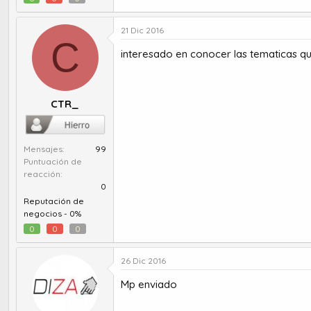
21 Dic 2016
C
interesado en conocer las tematicas qu
CTR_
Mensajes
99
Puntuación de
reacción
0
Reputación de
negocios -
0%
0
0
0
26 Dic 2016
Mp enviado