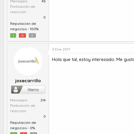
Mensajes
45
Puntuación de
reacción
0
Reputación de
negocios -
100%
1
0
0
3 Ene 2017
Hola que tal, estoy interesado. Me gusta
josecarrillo
Mensajes
214
Puntuación de
reacción
0
Reputación de
negocios -
0%