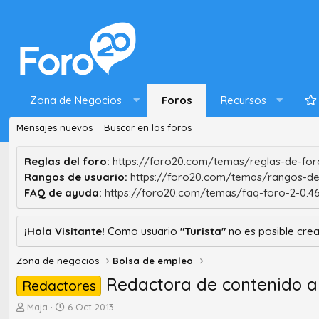
Zona de Negocios
Foros
Recursos
Mensajes nuevos
Buscar en los foros
Reglas del foro:
https://foro20.com/temas/reglas-de-foro
Rangos de usuario:
https://foro20.com/temas/rangos-de
FAQ de ayuda:
https://foro20.com/temas/faq-foro-2-0.4
¡Hola Visitante!
Como usuario
"Turista"
no es posible crea
Zona de negocios
Bolsa de empleo
Redactora de contenido a
Redactores
A
F
Maja
6 Oct 2013