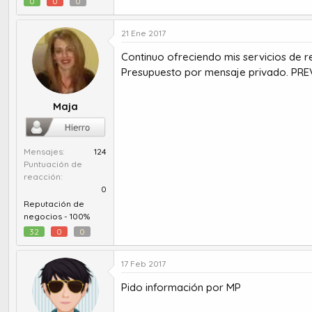
0
0
0
21 Ene 2017
Continuo ofreciendo mis servicios de r
Presupuesto por mensaje privado. PR
Maja
Mensajes
124
Puntuación de
reacción
0
Reputación de
negocios -
100%
32
0
0
17 Feb 2017
Pido información por MP