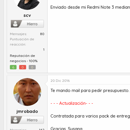
Enviado desde mi Redmi Note 3 median
scv
Mensajes
80
Puntuación de
reacción
1
Reputación de
negocios -
100%
6
0
0
20 Dic 2016
Te mando mail para pedir presupuesto.
- - - Actualización- - -
jmrobado
Contratada para varios pack de entreg
Gracias, Susana.
Mensajes
142