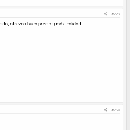
#229
ido, ofrezco buen precio y máx. calidad.
#230