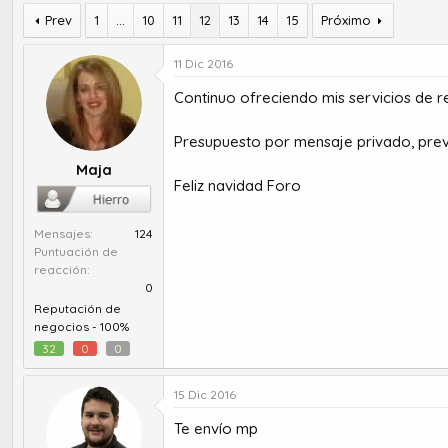
u
e
t
Prev
c
1
...
10
11
12
13
14
15
Próximo
o
h
r
a
11 Dic 2016
d
d
e
e
Continuo ofreciendo mis servicios de r
t
i
e
n
Presupuesto por mensaje privado, previ
m
i
Maja
a
c
Feliz navidad Foro
i
o
Mensajes
124
Puntuación de
reacción
0
Reputación de
negocios -
100%
32
0
0
15 Dic 2016
Te envío mp