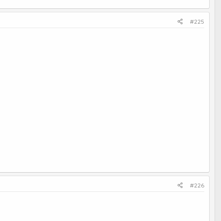
#225
#226