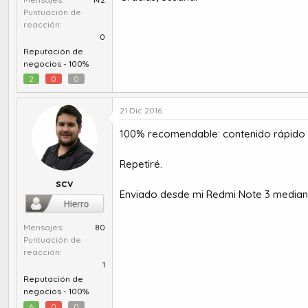
Puntuación de
reacción
0
Reputación de
negocios -
100%
2
0
0
21 Dic 2016
100% recomendable: contenido rápido y
Repetiré.
scv
Enviado desde mi Redmi Note 3 median
Mensajes
80
Puntuación de
reacción
1
Reputación de
negocios -
100%
6
0
0