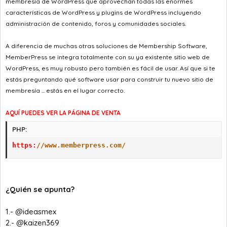
membresía de WordPress que aprovechan todas las enormes
características de WordPress y plugins de WordPress incluyendo
administración de contenido, foros y comunidades sociales.
A diferencia de muchas otras soluciones de Membership Software,
MemberPress se integra totalmente con su ya existente sitio web de
WordPress, es muy robusto pero también es fácil de usar. Así que si te
estás preguntando qué software usar para construir tu nuevo sitio de
membresía ... estás en el lugar correcto.
AQUÍ PUEDES VER LA PÁGINA DE VENTA
PHP:
https
:
//www.memberpress.com/
¿Quién se apunta?
1.- @ideasmex
2.- @kaizen369