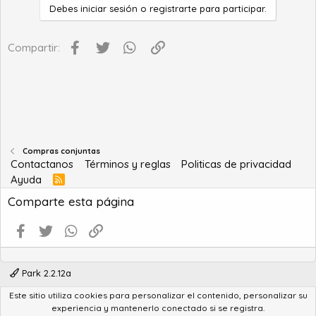
Debes iniciar sesión o registrarte para participar.
Facebook
Twitter
WhatsApp
Enlace
Compartir:
Compras conjuntas
Contactanos
Términos y reglas
Politicas de privacidad
Ayuda
R
S
Comparte esta página
S
Facebook
Twitter
WhatsApp
Enlace
Park 2.2.12a
Este sitio utiliza cookies para personalizar el contenido, personalizar su
®
Community platform by XenForo
© 2010-2022 XenForo Ltd.
experiencia y mantenerlo conectado si se registra.
Advanced Forum Stats by
AddonFlare - Premium XF2 Addons