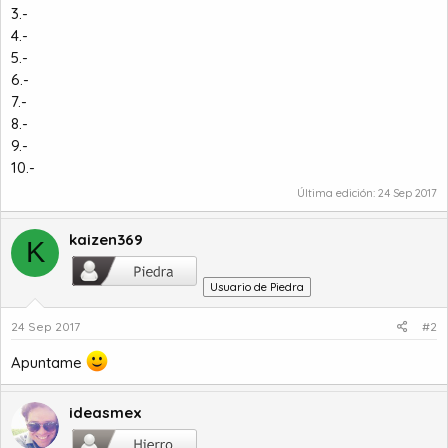
3.-
4.-
5.-
6.-
7.-
8.-
9.-
10.-
Última edición:
24 Sep 2017
kaizen369
K
Usuario de Piedra
24 Sep 2017
#2
Apuntame
ideasmex