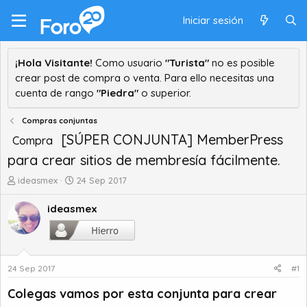
Iniciar sesión
¡Hola Visitante!
Como usuario
"Turista"
no es posible
crear post de compra o venta. Para ello necesitas una
cuenta de rango
"Piedra"
o superior.
Compras conjuntas
[SÚPER CONJUNTA] MemberPress
Compra
para crear sitios de membresía fácilmente.
A
F
ideasmex
24 Sep 2017
u
e
t
c
ideasmex
o
h
r
a
d
d
e
e
24 Sep 2017
#1
t
i
e
n
Colegas vamos por esta conjunta para crear
m
i