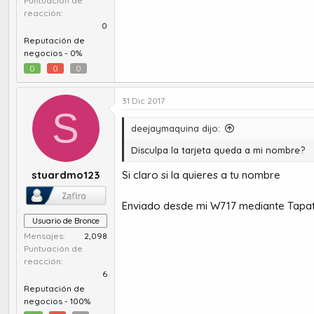
Puntuación de
reacción
0
Reputación de
negocios -
0%
0
0
0
31 Dic 2017
S
deejaymaquina dijo:
Disculpa la tarjeta queda a mi nombre?
stuardmo123
Si claro si la quieres a tu nombre
Enviado desde mi W717 mediante Tapat
Usuario de Bronce
Mensajes
2,098
Puntuación de
reacción
6
Reputación de
negocios -
100%