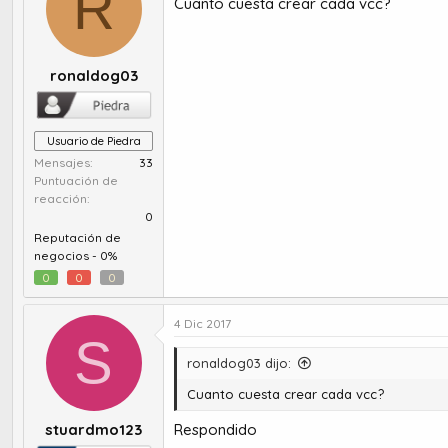
R
Cuanto cuesta crear cada vcc?
ronaldog03
Usuario de Piedra
Mensajes
33
Puntuación de
reacción
0
Reputación de
negocios -
0%
0
0
0
4 Dic 2017
S
ronaldog03 dijo:
Cuanto cuesta crear cada vcc?
stuardmo123
Respondido