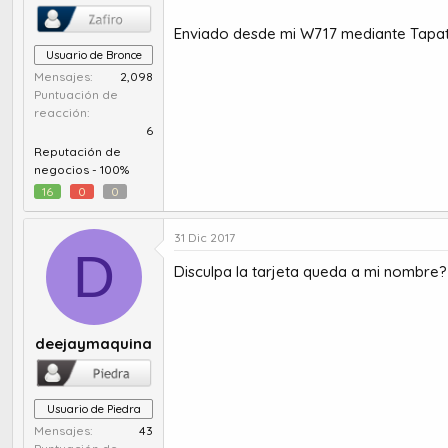
Enviado desde mi W717 mediante Tapat
Usuario de Bronce
Mensajes
2,098
Puntuación de
reacción
6
Reputación de
negocios -
100%
16
0
0
31 Dic 2017
D
Disculpa la tarjeta queda a mi nombre?
deejaymaquina
Usuario de Piedra
Mensajes
43