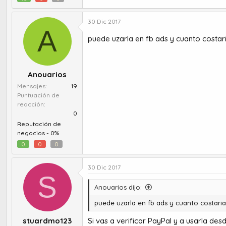
30 Dic 2017
A
puede uzarla en fb ads y cuanto costari
Anouarios
Mensajes
19
Puntuación de
reacción
0
Reputación de
negocios -
0%
0
0
0
30 Dic 2017
S
Anouarios dijo:
puede uzarla en fb ads y cuanto costaria
stuardmo123
Si vas a verificar PayPal y a usarla desde