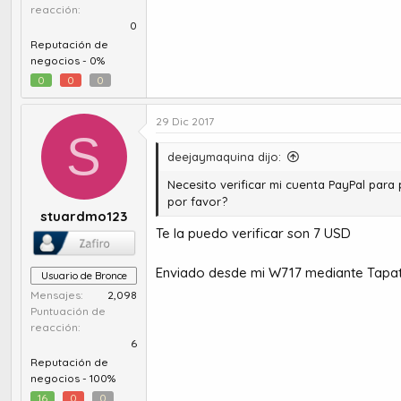
reacción
0
Reputación de
negocios -
0%
0
0
0
29 Dic 2017
S
deejaymaquina dijo:
Necesito verificar mi cuenta PayPal par
por favor?
stuardmo123
Te la puedo verificar son 7 USD
Enviado desde mi W717 mediante Tapat
Usuario de Bronce
Mensajes
2,098
Puntuación de
reacción
6
Reputación de
negocios -
100%
16
0
0