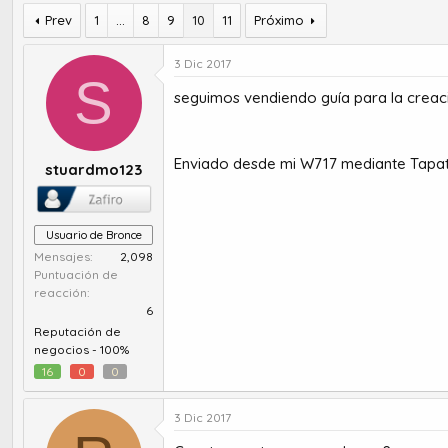
u
e
t
Prev
1
...
8
c
9
10
11
Próximo
o
h
r
a
3 Dic 2017
d
d
S
e
e
seguimos vendiendo guía para la creac
t
i
e
n
m
i
Enviado desde mi W717 mediante Tapat
stuardmo123
a
c
i
o
Usuario de Bronce
Mensajes
2,098
Puntuación de
reacción
6
Reputación de
negocios -
100%
16
0
0
3 Dic 2017