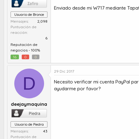
Enviado desde mi W717 mediante Tapat
Usuario de Bronce
Mensajes
2,098
Puntuación de
reacción
6
Reputación de
negocios -
100%
16
0
0
29 Dic 2017
D
Necesito verificar mi cuenta PayPal pa
ayudarme por favor?
deejaymaquina
Usuario de Piedra
Mensajes
43
Puntuación de