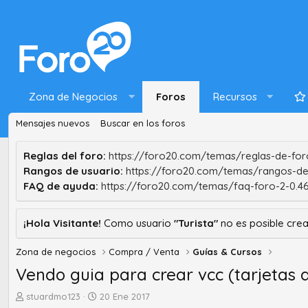
Zona de Negocios
Foros
Recursos
Mensajes nuevos
Buscar en los foros
Reglas del foro:
https://foro20.com/temas/reglas-de-foro
Rangos de usuario:
https://foro20.com/temas/rangos-de
FAQ de ayuda:
https://foro20.com/temas/faq-foro-2-0.4
¡Hola Visitante!
Como usuario
"Turista"
no es posible crea
Zona de negocios
Compra / Venta
Guías & Cursos
Vendo guia para crear vcc (tarjetas d
A
F
stuardmo123
20 Ene 2017