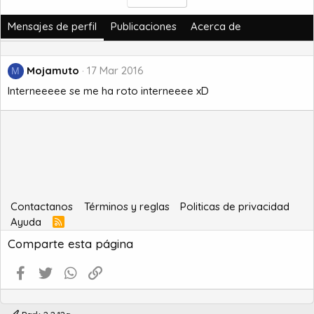
Mensajes de perfil
Publicaciones
Acerca de
Mojamuto
17 Mar 2016
M
Interneeeee se me ha roto interneeee xD
Contactanos
Términos y reglas
Politicas de privacidad
Ayuda
R
S
Comparte esta página
S
Facebook
Twitter
WhatsApp
Enlace