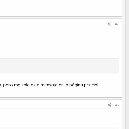
#6
ero me sale este mensaje en la página princial.
#7