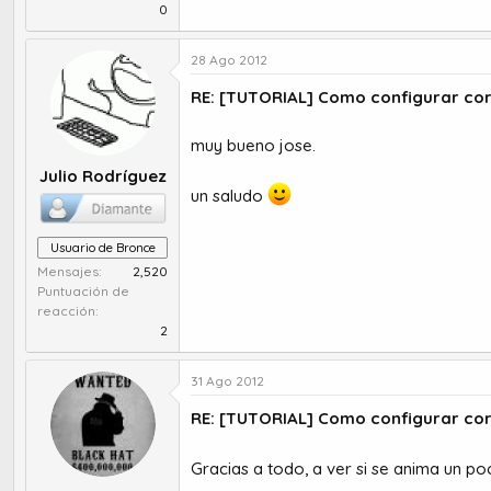
0
28 Ago 2012
RE: [TUTORIAL] Como configurar co
muy bueno jose.
Julio Rodríguez
un saludo
Usuario de Bronce
Mensajes
2,520
Puntuación de
reacción
2
31 Ago 2012
RE: [TUTORIAL] Como configurar co
Gracias a todo, a ver si se anima un p