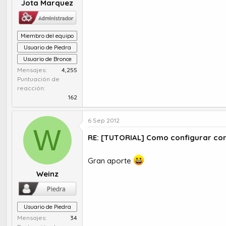
Jota Marquez
Miembro del equipo
Usuario de Piedra
Usuario de Bronce
Mensajes
4,255
Puntuación de
reacción
162
6 Sep 2012
W
RE: [TUTORIAL] Como configurar co
Gran aporte
Weinz
Usuario de Piedra
Mensajes
34