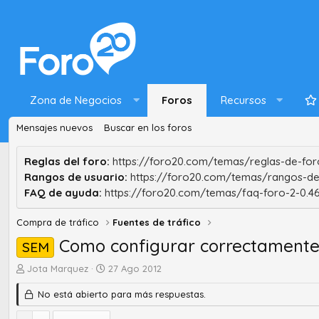
Zona de Negocios
Foros
Recursos
Mensajes nuevos
Buscar en los foros
Reglas del foro:
https://foro20.com/temas/reglas-de-foro
Rangos de usuario:
https://foro20.com/temas/rangos-de
FAQ de ayuda:
https://foro20.com/temas/faq-foro-2-0.4
Compra de tráfico
Fuentes de tráfico
Como configurar correctamente
SEM
A
F
Jota Marquez
27 Ago 2012
u
e
No está abierto para más respuestas.
t
c
o
h