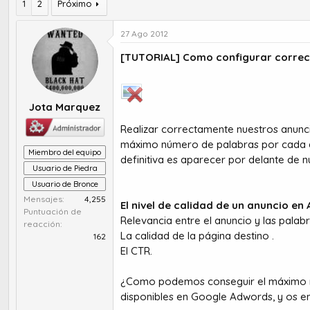
r
a
1
2
Próximo
d
d
e
e
27 Ago 2012
t
i
e
n
[TUTORIAL] Como configurar corre
m
i
a
c
i
Jota Marquez
o
Realizar correctamente nuestros anunc
máximo número de palabras por cada an
Miembro del equipo
definitiva es aparecer por delante de 
Usuario de Piedra
Usuario de Bronce
Mensajes
4,255
El nivel de calidad de un anuncio e
Puntuación de
Relevancia entre el anuncio y las pala
reacción
La calidad de la página destino .
162
El CTR.
¿Como podemos conseguir el máximo niv
disponibles en Google Adwords, y os e