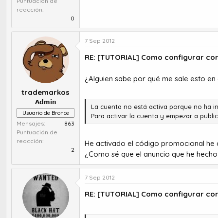
Puntuación de
reacción
0
7 Sep 2012
RE: [TUTORIAL] Como configurar co
¿Alguien sabe por qué me sale esto en
trademarkos
𝗔𝗱𝗺𝗶𝗻
La cuenta no está activa porque no ha in
Usuario de Bronce
Para activar la cuenta y empezar a public
Mensajes
863
Puntuación de
reacción
He activado el código promocional he 
2
¿Como sé que el anuncio que he hecho 
7 Sep 2012
RE: [TUTORIAL] Como configurar co