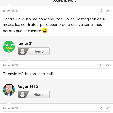
Usuario de Piedra
16 Jul 2015
#9
Haha si ya vi, no me conviene, con Dollar-Hosting son de 4
meses los contratos, pero bueno creo que va ser el más
barato que encuentre
igmar21
16 Jul 2015
#10
Te envio MP, buzón lleno :sisi1:
Rayon1960
16 Jul 2015
#11