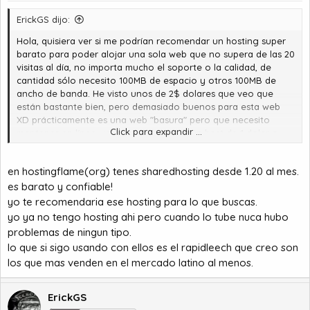
ErickGS dijo:
Hola, quisiera ver si me podrían recomendar un hosting super
barato para poder alojar una sola web que no supera de las 20
visitas al día, no importa mucho el soporte o la calidad, de
cantidad sólo necesito 100MB de espacio y otros 100MB de
ancho de banda. He visto unos de 2$ dolares que veo que
están bastante bien, pero demasiado buenos para esta web
XD prácticamente es una web "basura" pero que necesito
Click para expandir ...
mantener en línea, ¿alguien conoce algún host de 1 dolar o
algo similar?
en hostingflame(org) tenes sharedhosting desde 1.20 al mes.
Saludos!
es barato y confiable!
yo te recomendaria ese hosting para lo que buscas.
yo ya no tengo hosting ahi pero cuando lo tube nuca hubo
problemas de ningun tipo.
lo que si sigo usando con ellos es el rapidleech que creo son
los que mas venden en el mercado latino al menos.
ErickGS