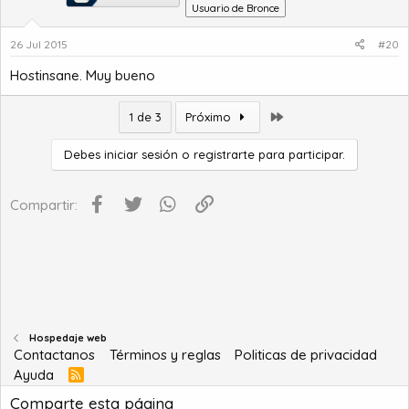
Usuario de Bronce
26 Jul 2015
#20
Hostinsane. Muy bueno
Último
1 de 3
Próximo
Debes iniciar sesión o registrarte para participar.
Facebook
Twitter
WhatsApp
Enlace
Compartir:
Hospedaje web
Contactanos
Términos y reglas
Politicas de privacidad
Ayuda
R
S
Comparte esta página
S