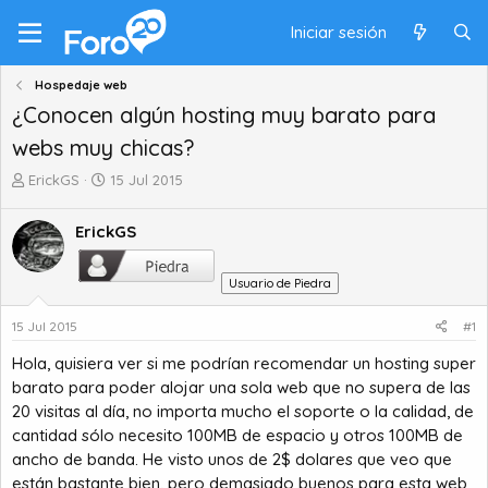
Iniciar sesión
Hospedaje web
¿Conocen algún hosting muy barato para
webs muy chicas?
A
F
ErickGS
15 Jul 2015
u
e
t
c
ErickGS
o
h
r
a
d
d
Usuario de Piedra
e
e
t
i
15 Jul 2015
#1
e
n
Hola, quisiera ver si me podrían recomendar un hosting super
m
i
barato para poder alojar una sola web que no supera de las
a
c
i
20 visitas al día, no importa mucho el soporte o la calidad, de
o
cantidad sólo necesito 100MB de espacio y otros 100MB de
ancho de banda. He visto unos de 2$ dolares que veo que
están bastante bien, pero demasiado buenos para esta web