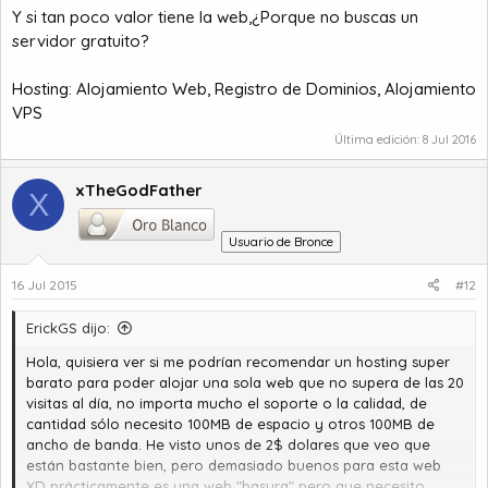
Y si tan poco valor tiene la web,¿Porque no buscas un
servidor gratuito?
Hosting: Alojamiento Web, Registro de Dominios, Alojamiento
VPS
Última edición:
8 Jul 2016
xTheGodFather
X
Usuario de Bronce
16 Jul 2015
#12
ErickGS dijo:
Hola, quisiera ver si me podrían recomendar un hosting super
barato para poder alojar una sola web que no supera de las 20
visitas al día, no importa mucho el soporte o la calidad, de
cantidad sólo necesito 100MB de espacio y otros 100MB de
ancho de banda. He visto unos de 2$ dolares que veo que
están bastante bien, pero demasiado buenos para esta web
XD prácticamente es una web "basura" pero que necesito