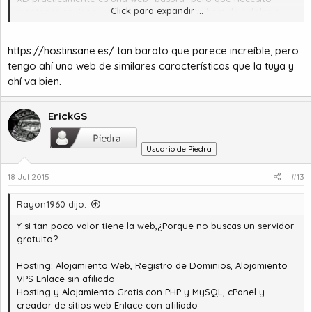
Click para expandir ...
mantener en línea, ¿alguien conoce algún host de 1 dolar o
algo similar?
https://hostinsane.es/
tan barato que parece increíble, pero
Saludos!
tengo ahí una web de similares características que la tuya y
ahí va bien.
ErickGS
Usuario de Piedra
18 Jul 2015
#13
Rayon1960 dijo:
Y si tan poco valor tiene la web,¿Porque no buscas un servidor
gratuito?
Hosting: Alojamiento Web, Registro de Dominios, Alojamiento
VPS
Enlace sin afiliado
Hosting y Alojamiento Gratis con PHP y MySQL, cPanel y
creador de sitios web
Enlace con afiliado