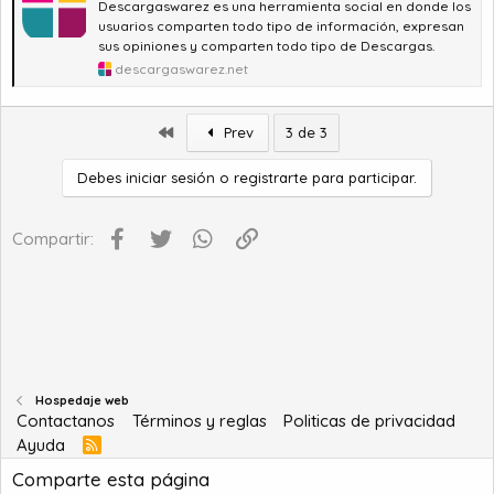
Descargaswarez es una herramienta social en donde los
usuarios comparten todo tipo de información, expresan
sus opiniones y comparten todo tipo de Descargas.
descargaswarez.net
Primero
Prev
3 de 3
Debes iniciar sesión o registrarte para participar.
Facebook
Twitter
WhatsApp
Enlace
Compartir:
Hospedaje web
Contactanos
Términos y reglas
Politicas de privacidad
Ayuda
R
S
Comparte esta página
S