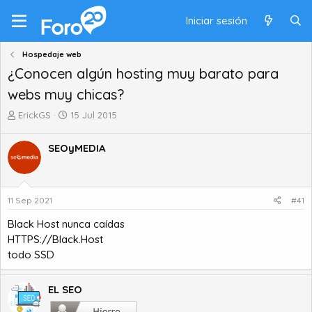
Iniciar sesión
Hospedaje web
¿Conocen algún hosting muy barato para
webs muy chicas?
A
F
ErickGS
15 Jul 2015
u
e
t
c
SEOyMEDIA
o
h
r
a
d
d
e
e
11 Sep 2021
#41
t
i
e
n
Black Host nunca caídas
m
i
HTTPS://Black.Host
a
c
todo SSD
i
o
EL SEO