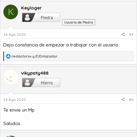
Keyloger
K
Usuario de Piedra
24 Ago 2020
#4
Dejo constancia de empezar a trabajar con el usuario
R
redactorsv
y
El.Enlazador
e
a
c
vikypaty488
c
i
o
n
24 Ago 2020
#5
e
s
Te envie un Mp
:
Saludos.