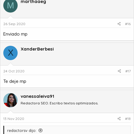
marthaaeg
M
26 Sep 2020
#16
Enviado mp
XanderBerbesi
X
24 Oct 2020
#17
Te deje mp
vanessaleiva91
Redactora SEO. Escribo textos optimizados.
13 Nov 2020
#18
redactorsv dijo: