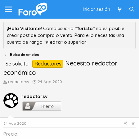
Iniciar sesión
¡Hola Visitante!
Como usuario
"Turista"
no es posible
crear post de compra o venta. Para ello necesitas una
cuenta de rango
"Piedra"
o superior.
Bolsa de empleo
Necesito redactor
Se solicita
Redactores
económico
A
F
redactorsv
24 Ago 2020
u
e
t
c
redactorsv
o
h
r
a
d
d
e
e
t
i
24 Ago 2020
#1
e
n
Precio
m
i