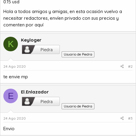
0.15 usd
a
c
i
Hola a todos amigos y amigas, en esta ocasión vuelvo a
o
necesitar redactores, envíen privado con sus precios y
comenten por aquí
Keyloger
K
Usuario de Piedra
24 Ago 2020
#2
te envie mp
El.Enlazador
E
Usuario de Piedra
24 Ago 2020
#3
Envio