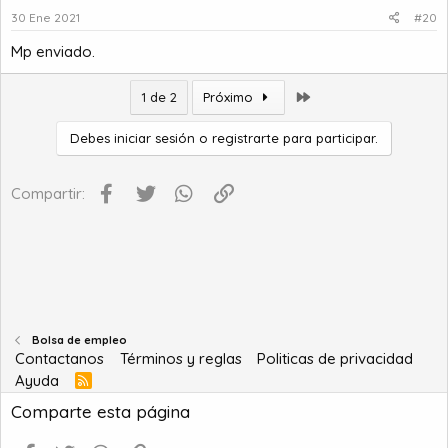
30 Ene 2021
#20
Mp enviado.
Último
1 de 2
Próximo
Debes iniciar sesión o registrarte para participar.
Facebook
Twitter
WhatsApp
Enlace
Compartir:
Bolsa de empleo
Contactanos
Términos y reglas
Politicas de privacidad
Ayuda
R
S
Comparte esta página
S