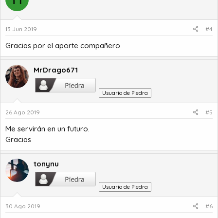
13 Jun 2019
#4
Gracias por el aporte compañero
MrDrago671
Usuario de Piedra
26 Ago 2019
#5
Me servirán en un futuro.
Gracias
tonynu
Usuario de Piedra
30 Ago 2019
#6