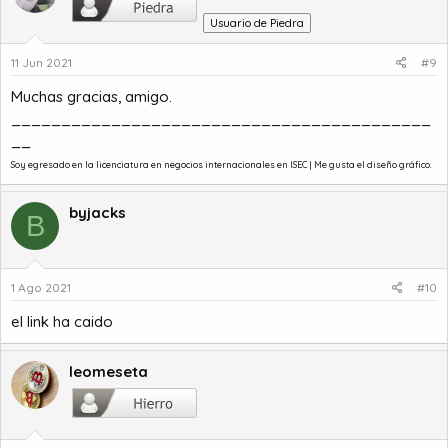
Usuario de Piedra
11 Jun 2021
#9
Muchas gracias, amigo.
__________________________________________
__
Soy egresado en la
licenciatura en negocios internacionales
en ISEC | Me gusta el diseño gráfico.
byjacks
B
1 Ago 2021
#10
el link ha caido
leomeseta