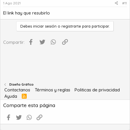
1 Ago 2021
#11
El link hay que resubirlo
Debes iniciar sesión o registrarte para participar.
Facebook
Twitter
WhatsApp
Enlace
Compartir:
Diseño Gráfico
Contactanos
Términos y reglas
Politicas de privacidad
Ayuda
R
S
Comparte esta página
S
Facebook
Twitter
WhatsApp
Enlace