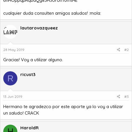
6hHOppqpRqbdQg83H5UrUI110mtHE
cualquier duda consulten amigos saludos! :mola:
lautarovazqueez
28 May 2019
#2
Gracias! Voy a utilizar alguno.
ricust3
R
13 Jun 2019
#3
Hermano te agradezco por este aporte ya lo voy a utilizar
un saludo! CRACK
HaroldR
H