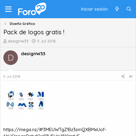
Iniciar sesión
Diseño Gráfico
Pack de logos gratis !
A
F
designW33
5 Jul 2018
u
e
t
c
designW33
D
o
h
r
a
d
d
e
e
5 Jul 2018
#1
t
i
e
n
m
i
a
c
i
o
https://mega.nz/#!3MEUWTgZ!Bz3smQXBMxUof-