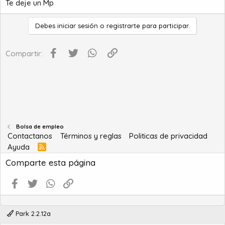
Te deje un Mp
Debes iniciar sesión o registrarte para participar.
Facebook
Twitter
WhatsApp
Enlace
Compartir:
Bolsa de empleo
Contactanos
Términos y reglas
Politicas de privacidad
Ayuda
R
S
Comparte esta página
S
Facebook
Twitter
WhatsApp
Enlace
Park 2.2.12a