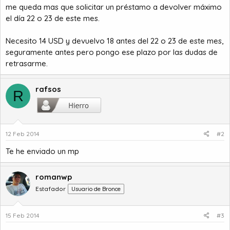
me queda mas que solicitar un préstamo a devolver máximo
o
el día 22 o 23 de este mes.
Necesito 14 USD y devuelvo 18 antes del 22 o 23 de este mes,
seguramente antes pero pongo ese plazo por las dudas de
retrasarme.
rafsos
R
12 Feb 2014
#2
Te he enviado un mp
romanwp
Estafador
Usuario de Bronce
15 Feb 2014
#3