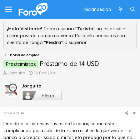
Iniciar sesión
¡Hola Visitante!
Como usuario
"Turista"
no es posible
crear post de compra o venta. Para ello necesitas una
cuenta de rango
"Piedra"
o superior.
Bolsa de empleo
Préstamo de 14 USD
Prestamistas
A
F
Jorguito
12 Feb 2014
u
e
t
c
Jorguito
o
h
r
a
d
d
e
e
12 Feb 2014
#1
t
i
e
n
Debido a las intensas lluvias en Uruguay se me esta
m
i
complicando para salir de la zona rural en la que vivo e ir al
a
c
banco a acreditar saldo a mi tarjeta prepaga por lo que no
i