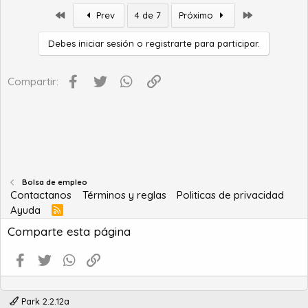
Primero
Último
Prev
4 de 7
Próximo
Debes iniciar sesión o registrarte para participar.
Facebook
Twitter
WhatsApp
Enlace
Compartir:
Bolsa de empleo
Contactanos
Términos y reglas
Politicas de privacidad
Ayuda
R
S
Comparte esta página
S
Facebook
Twitter
WhatsApp
Enlace
Park 2.2.12a