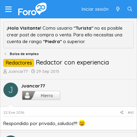
Iniciar sesión
¡Hola Visitante!
Como usuario
"Turista"
no es posible
crear post de compra o venta. Para ello necesitas una
cuenta de rango
"Piedra"
o superior.
Bolsa de empleo
Redactor con experiencia
Redactores
A
F
Juancar77
29 Sep 2015
u
e
t
c
Juancar77
J
o
h
r
a
d
d
e
e
t
i
22 Ene 2016
#61
e
n
Respondido por privado, saludos!!!!
m
i
a
c
i