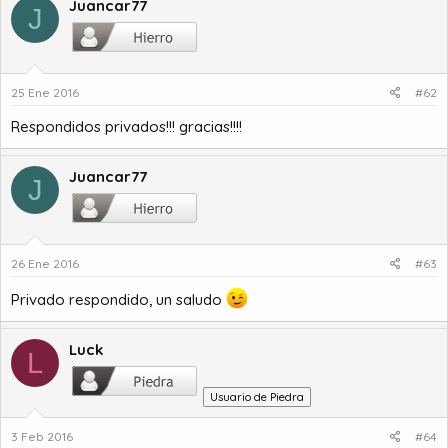
Juancar77
J
o
25 Ene 2016
#62
Respondidos privados!!! gracias!!!!
Juancar77
J
26 Ene 2016
#63
Privado respondido, un saludo
Luck
L
Usuario de Piedra
3 Feb 2016
#64