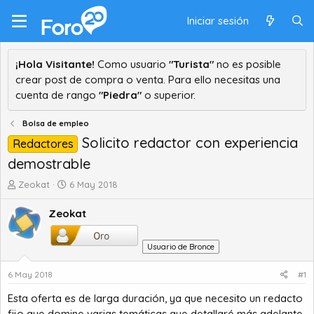
Iniciar sesión
¡Hola Visitante!
Como usuario
"Turista"
no es posible
crear post de compra o venta. Para ello necesitas una
cuenta de rango
"Piedra"
o superior.
Bolsa de empleo
Solicito redactor con experiencia
Redactores
demostrable
A
F
Zeokat
6 May 2018
u
e
t
c
Zeokat
o
h
r
a
Usuario de Bronce
d
d
e
e
6 May 2018
#1
t
i
e
n
Esta oferta es de larga duración, ya que necesito un redacto
m
i
fijo que domine varias temáticas que detallaré más adelante.