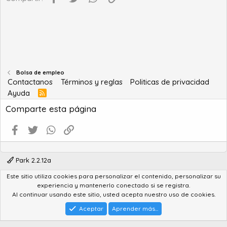
Bolsa de empleo
Contactanos
Términos y reglas
Politicas de privacidad
Ayuda
R
S
Comparte esta página
S
Facebook
Twitter
WhatsApp
Enlace
Park 2.2.12a
Este sitio utiliza cookies para personalizar el contenido, personalizar su
®
Community platform by XenForo
© 2010-2022 XenForo Ltd.
experiencia y mantenerlo conectado si se registra.
Advanced Forum Stats by
AddonFlare - Premium XF2 Addons
Al continuar usando este sitio, usted acepta nuestro uso de cookies.
Feedback System
by
XenCentral.com
Park theme made by
StylesFactory.pl
Aceptar
Aprender más...