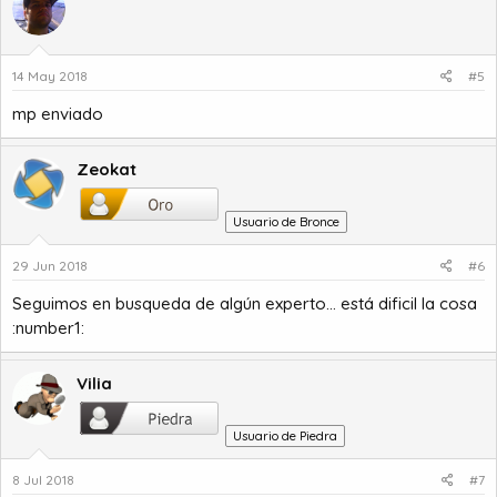
14 May 2018
#5
mp enviado
Zeokat
Usuario de Bronce
29 Jun 2018
#6
Seguimos en busqueda de algún experto... está dificil la cosa
:number1:
Vilia
Usuario de Piedra
8 Jul 2018
#7