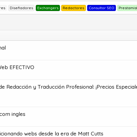
res
Diseñadores
Exchangers
Redactores
Consultor SEO
Prestamis
nal
 Web EFECTIVO
de Redacción y Traducción Profesional: ¡Precios Especial
com ingles
icionando webs desde la era de Matt Cutts