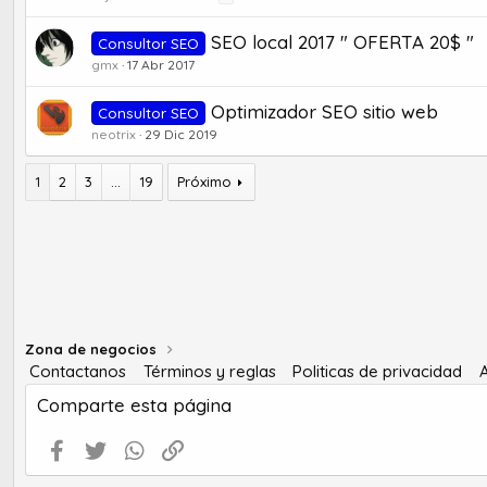
SEO local 2017 " OFERTA 20$ "
Consultor SEO
gmx
17 Abr 2017
Optimizador SEO sitio web
Consultor SEO
neotrix
29 Dic 2019
1
2
3
...
19
Próximo
Zona de negocios
Contactanos
Términos y reglas
Politicas de privacidad
Comparte esta página
Facebook
Twitter
WhatsApp
Enlace