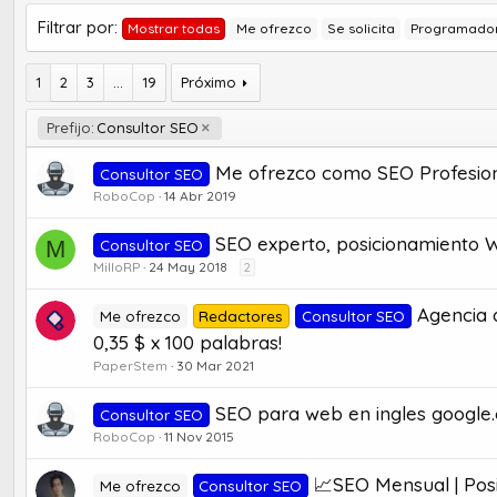
Filtrar por:
Mostrar todas
Me ofrezco
Se solicita
Programado
1
2
3
...
19
Próximo
Prefijo:
Consultor SEO
Me ofrezco como SEO Profesio
Consultor SEO
RoboCop
14 Abr 2019
SEO experto, posicionamiento
M
Consultor SEO
MilloRP
24 May 2018
2
Agencia 
Me ofrezco
Redactores
Consultor SEO
0,35 $ x 100 palabras!
PaperStem
30 Mar 2021
SEO para web en ingles google.
Consultor SEO
RoboCop
11 Nov 2015
📈SEO Mensual | Pos
Me ofrezco
Consultor SEO