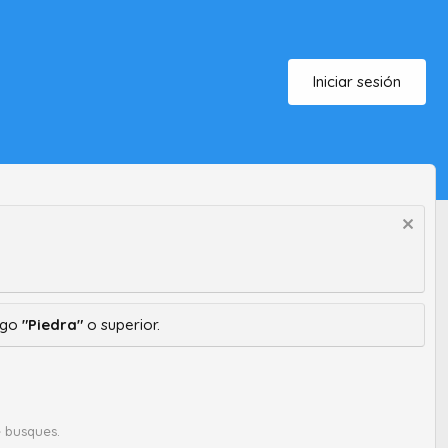
Iniciar sesión
ango
"Piedra"
o superior.
 busques.