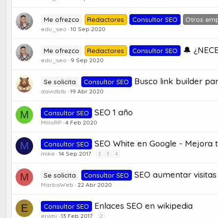
Me ofrezco
Redactores
Consultor SEO
Otros em
edu_seo
10 Sep 2020
🔔 ¿NEC
Me ofrezco
Redactores
Consultor SEO
edu_seo
9 Sep 2020
Busco link builder p
Se solicita
Consultor SEO
davidblb
19 Abr 2020
SEO 1 año
M
Consultor SEO
MilloRP
4 Feb 2020
SEO White en Google - Mejora t
M
Consultor SEO
mike
14 Sep 2017
2
3
4
SEO aumentar visitas
M
Se solicita
Consultor SEO
MarbaWeb
22 Abr 2020
Enlaces SEO en wikipedia
E
Consultor SEO
erjimi
13 Feb 2017
2