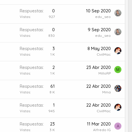
Respuestas
0
10 Sep 2020
Vistas
927
edu_seo
Respuestas
0
9 Sep 2020
Vistas
830
edu_seo
Respuestas
3
8 May 2020
Vistas
1 K
CivilMac
Respuestas
2
23 Abr 2020
M
Vistas
1 K
MilloRP
Respuestas
61
22 Abr 2020
Vistas
8 K
Mma
Respuestas
1
22 Abr 2020
Vistas
945
CivilMac
Respuestas
23
11 Mar 2020
A
Vistas
3 K
Alfredo IG