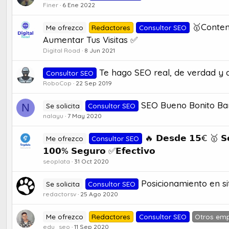
Finer
6 Ene 2022
🥇Conten
Me ofrezco
Redactores
Consultor SEO
Aumentar Tus Visitas ✅
Digital Road
8 Jun 2021
Te hago SEO real, de verdad y 
Consultor SEO
RoboCop
22 Sep 2019
SEO Bueno Bonito Ba
N
Se solicita
Consultor SEO
nalayu
7 May 2020
🔥 𝗗𝗲𝘀𝗱𝗲 𝟭𝟱€ 🥇 𝗦𝗲
Me ofrezco
Consultor SEO
𝟭𝟬𝟬% 𝗦𝗲𝗴𝘂𝗿𝗼 ✅𝗘𝗳𝗲𝗰𝘁𝗶𝘃𝗼
seoplata
31 Oct 2020
Posicionamiento en si
Se solicita
Consultor SEO
redactorsv
25 Ago 2020
Me ofrezco
Redactores
Consultor SEO
Otros em
edu_seo
11 Sep 2020