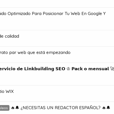
ido Optimizado Para Posicionar Tu Web En Google Y
de calidad
rato par web que está empezando
𝘃𝗶𝗰𝗶𝗼 𝗱𝗲 𝗟𝗶𝗻𝗸𝗯𝘂𝗶𝗹𝗱𝗶𝗻𝗴 𝗦𝗘𝗢 ♔ 𝗣𝗮𝗰𝗸 𝗼 𝗺𝗲𝗻𝘀𝘂𝗮𝗹 
tio WIX
🔥🔔 ¿NECESITAS UN REDACTOR ESPAÑOL? 🔥🔔
pleos