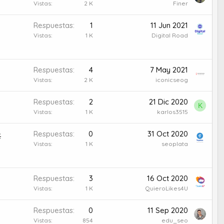
Vistas
2 K
Finer
Respuestas
1
11 Jun 2021
Vistas
1 K
Digital Road
Respuestas
4
7 May 2021
Vistas
2 K
iconicseog
Respuestas
2
21 Dic 2020
K
Vistas
1 K
karlos3515
Respuestas
0
31 Oct 2020

Vistas
1 K
seoplata
Respuestas
3
16 Oct 2020
Vistas
1 K
QuieroLikes4U
Respuestas
0
11 Sep 2020
Vistas
854
edu_seo