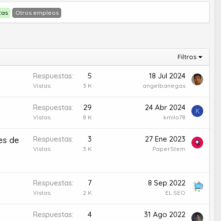
tas
Otros empleos
Filtros
Respuestas
5
18 Jul 2024
Vistas
3 K
angelbanegas
Respuestas
29
24 Abr 2024
K
Vistas
8 K
kmilo78
Respuestas
3
27 Ene 2023
es de
Vistas
3 K
PaperStem
Respuestas
7
8 Sep 2022
Vistas
2 K
EL SEO
Respuestas
4
31 Ago 2022