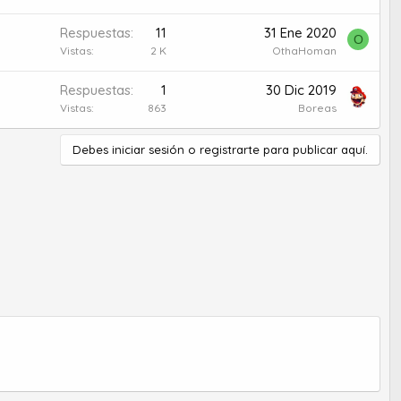
Respuestas
11
31 Ene 2020
O
Vistas
2 K
OthaHoman
Respuestas
1
30 Dic 2019
Vistas
863
Boreas
Debes iniciar sesión o registrarte para publicar aquí.