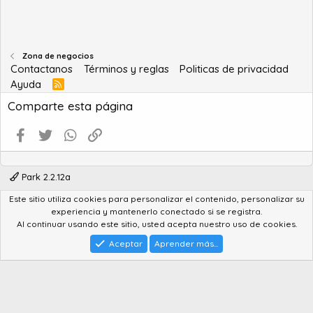
Zona de negocios
Contactanos
Términos y reglas
Politicas de privacidad
Ayuda
R
S
Comparte esta página
S
Facebook
Twitter
WhatsApp
Enlace
Park 2.2.12a
Este sitio utiliza cookies para personalizar el contenido, personalizar su
®
Community platform by XenForo
© 2010-2022 XenForo Ltd.
experiencia y mantenerlo conectado si se registra.
Advanced Forum Stats by
AddonFlare - Premium XF2 Addons
Al continuar usando este sitio, usted acepta nuestro uso de cookies.
Feedback System
by
XenCentral.com
Park theme made by
StylesFactory.pl
Aceptar
Aprender más...