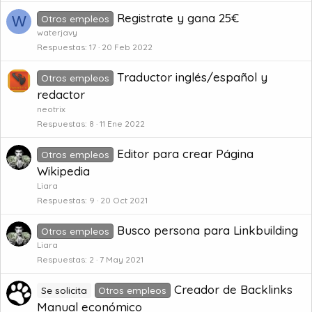
Registrate y gana 25€
W
Otros empleos
waterjavy
Respuestas
17
20 Feb 2022
Traductor inglés/español y
Otros empleos
redactor
neotrix
Respuestas
8
11 Ene 2022
Editor para crear Página
Otros empleos
Wikipedia
Liara
Respuestas
9
20 Oct 2021
Busco persona para Linkbuilding
Otros empleos
Liara
Respuestas
2
7 May 2021
Creador de Backlinks
Se solicita
Otros empleos
Manual económico