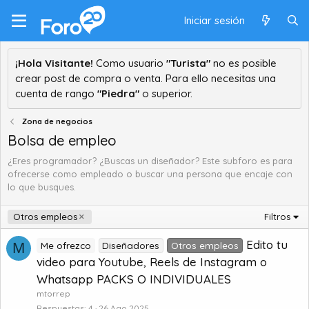
Iniciar sesión
¡Hola Visitante!
Como usuario
"Turista"
no es posible
crear post de compra o venta. Para ello necesitas una
cuenta de rango
"Piedra"
o superior.
Zona de negocios
Bolsa de empleo
¿Eres programador? ¿Buscas un diseñador? Este subforo es para
ofrecerse como empleado o buscar una persona que encaje con
lo que busques.
Otros empleos
Filtros
Edito tu
M
Me ofrezco
Diseñadores
Otros empleos
video para Youtube, Reels de Instagram o
Whatsapp PACKS O INDIVIDUALES
mtorrep
Respuestas
4
26 Ago 2025