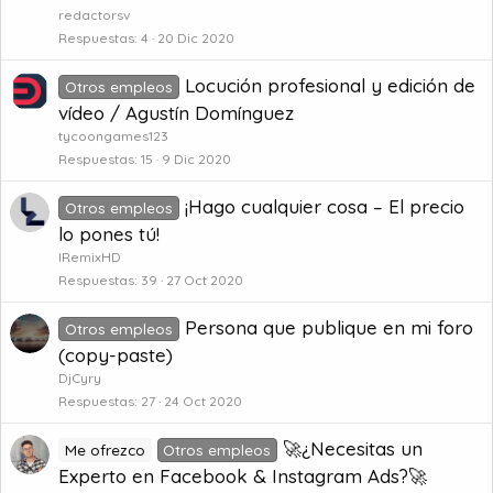
redactorsv
Respuestas
4
20 Dic 2020
Locución profesional y edición de
Otros empleos
vídeo / Agustín Domínguez
tycoongames123
Respuestas
15
9 Dic 2020
¡Hago cualquier cosa – El precio
Otros empleos
lo pones tú!
lRemixHD
Respuestas
39
27 Oct 2020
Persona que publique en mi foro
Otros empleos
(copy-paste)
DjCyry
Respuestas
27
24 Oct 2020
🚀¿Necesitas un
Me ofrezco
Otros empleos
Experto en Facebook & Instagram Ads?🚀