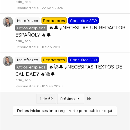
edu_seo
Respuestas
0
22 Sep 2020
Me ofrezco
Redactores
Consultor SEO
🔥🔔 ¿NECESITAS UN REDACTOR
Otros empleos
ESPAÑOL? 🔥🔔
edu_seo
Respuestas
0
11 Sep 2020
Me ofrezco
Redactores
Consultor SEO
🔥🚀🔔 ¿NECESITAS TEXTOS DE
Otros empleos
CALIDAD? 🔥🚀🔔
edu_seo
Respuestas
0
10 Sep 2020
Último
1 de 59
Próximo
Debes iniciar sesión o registrarte para publicar aquí.