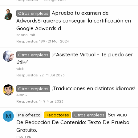
Apruebo tu examen de
Otros empleos
AdwordsSi quieres conseguir la certificación en
Google Adwords d
seonolimit
Respuestas
189
21 Mar 2024
✅Asistente Virtual - Te puedo ser
Otros empleos
útil✅
wicb
Respuestas
22
11 Jul 2023
¡Traducciones en distintos idiomas!
Otros empleos
AlanG
Respuestas
1
9 Mar 2023
Servicio
M
Me ofrezco
Redactores
Otros empleos
De Redacción De Contenido: Texto De Prueba
Gratuito.
mtorrep