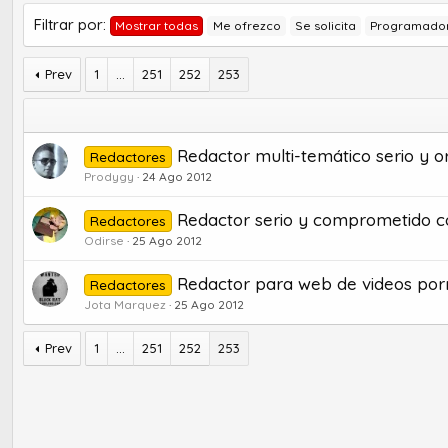
Filtrar por:
Mostrar todas
Me ofrezco
Se solicita
Programado
Prev
1
...
251
252
253
Redactor multi-temático serio y or
Redactores
Prodygy
24 Ago 2012
Redactor serio y comprometido co
Redactores
Odirse
25 Ago 2012
Redactor para web de videos por
Redactores
Jota Marquez
25 Ago 2012
Prev
1
...
251
252
253