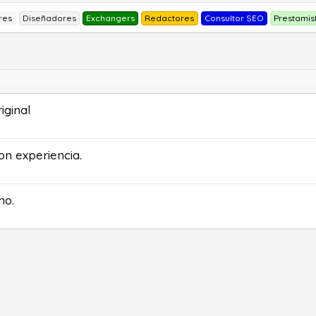
res
Diseñadores
Exchangers
Redactores
Consultor SEO
Prestamis
iginal
n experiencia.
no.