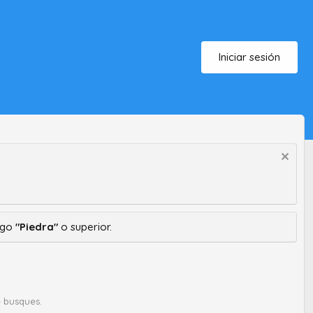
Iniciar sesión
ango
"Piedra"
o superior.
 busques.