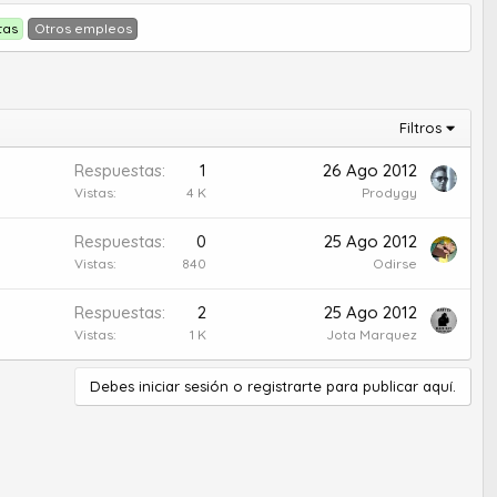
tas
Otros empleos
Filtros
Respuestas
1
26 Ago 2012
Vistas
4 K
Prodygy
Respuestas
0
25 Ago 2012
Vistas
840
Odirse
Respuestas
2
25 Ago 2012
Vistas
1 K
Jota Marquez
Debes iniciar sesión o registrarte para publicar aquí.