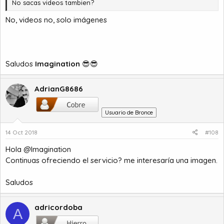
No sacas videos tambien?
No, videos no, solo imágenes
Saludos
Imagination
😎😎
AdrianG8686
Usuario de Bronce
14 Oct 2018
#108
Hola @Imagination
Continuas ofreciendo el servicio? me interesaría una imagen.
Saludos
adricordoba
A