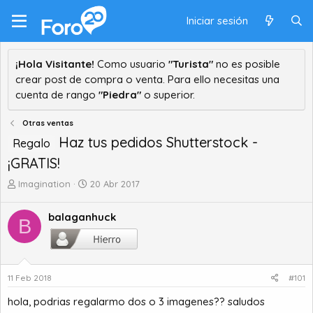
Iniciar sesión
¡Hola Visitante!
Como usuario
"Turista"
no es posible
crear post de compra o venta. Para ello necesitas una
cuenta de rango
"Piedra"
o superior.
Otras ventas
Haz tus pedidos Shutterstock -
Regalo
¡GRATIS!
A
F
Imagination
20 Abr 2017
u
e
t
c
balaganhuck
B
o
h
r
a
d
d
e
e
t
i
11 Feb 2018
#101
e
n
hola, podrias regalarmo dos o 3 imagenes?? saludos
m
i