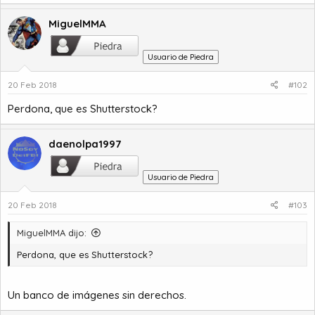
a
c
i
MiguelMMA
o
Usuario de Piedra
20 Feb 2018
#102
Perdona, que es Shutterstock?
daenolpa1997
Usuario de Piedra
20 Feb 2018
#103
MiguelMMA dijo:
Perdona, que es Shutterstock?
Un banco de imágenes sin derechos.