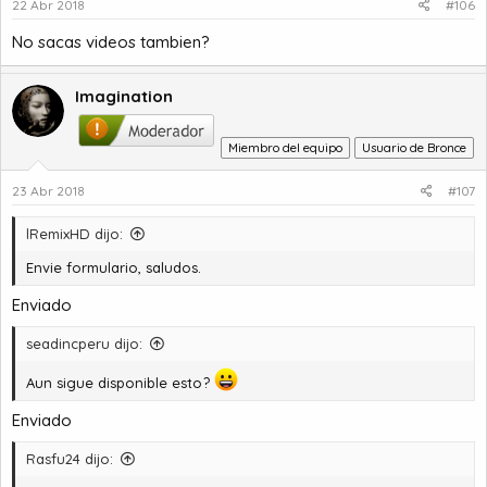
22 Abr 2018
#106
No sacas videos tambien?
Imagination
Miembro del equipo
Usuario de Bronce
23 Abr 2018
#107
lRemixHD dijo:
Envie formulario, saludos.
Enviado
seadincperu dijo:
Aun sigue disponible esto?
Enviado
Rasfu24 dijo: