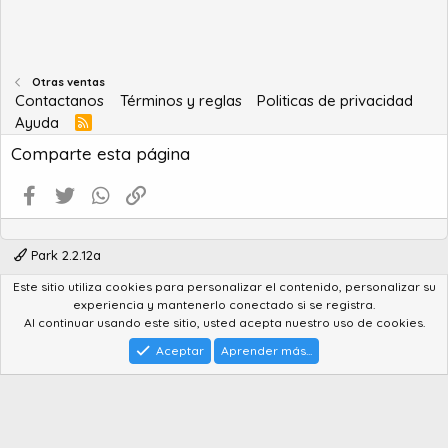
Otras ventas
Contactanos
Términos y reglas
Politicas de privacidad
Ayuda
R
S
Comparte esta página
S
Facebook
Twitter
WhatsApp
Enlace
Park 2.2.12a
Este sitio utiliza cookies para personalizar el contenido, personalizar su
®
Community platform by XenForo
© 2010-2022 XenForo Ltd.
experiencia y mantenerlo conectado si se registra.
Advanced Forum Stats by
AddonFlare - Premium XF2 Addons
Al continuar usando este sitio, usted acepta nuestro uso de cookies.
Feedback System
by
XenCentral.com
Park theme made by
StylesFactory.pl
Aceptar
Aprender más...