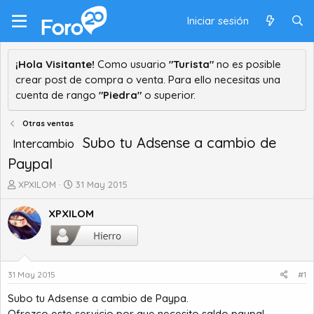
Iniciar sesión
¡Hola Visitante!
Como usuario
"Turista"
no es posible
crear post de compra o venta. Para ello necesitas una
cuenta de rango
"Piedra"
o superior.
Otras ventas
Subo tu Adsense a cambio de
Intercambio
Paypal
A
F
XPXILOM
31 May 2015
u
e
t
c
XPXILOM
o
h
r
a
d
d
e
e
31 May 2015
#1
t
i
e
n
Subo tu Adsense a cambio de Paypa.
m
i
Ofrezco este servicio por que necesito saldo paypal.