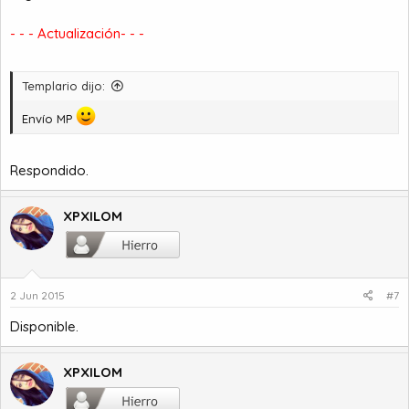
- - - Actualización- - -
Templario dijo:
Envío MP
Respondido.
XPXILOM
2 Jun 2015
#7
Disponible.
XPXILOM