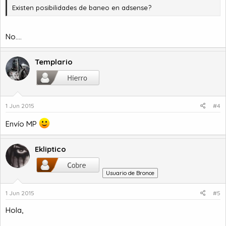
Existen posibilidades de baneo en adsense?
No....
Templario
1 Jun 2015
#4
Envío MP
Ekliptico
Usuario de Bronce
1 Jun 2015
#5
Hola,