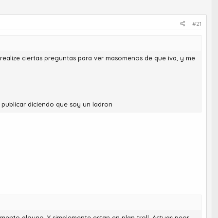
#21
e realize ciertas preguntas para ver masomenos de que iva, y me
a publicar diciendo que soy un ladron
mento alguno. Y simplemente estan en plan troll. Actuas peor