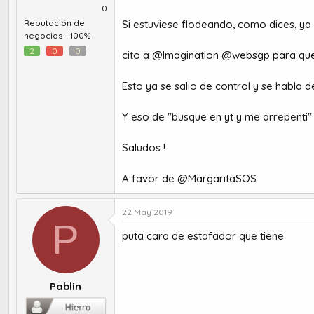
0
Reputación de
Si estuviese flodeando, como dices, ya
negocios -
100%
2
0
0
cito a @Imagination @websgp para que
Esto ya se salio de control y se habla 
Y eso de "busque en yt y me arrepenti" 
Saludos !
A favor de @MargaritaSOS
22 May 2019
P
puta cara de estafador que tiene
Pablin