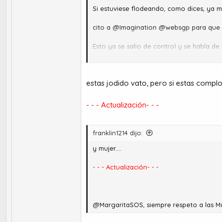
Si estuviese flodeando, como dices, ya m
cito a @Imagination @websgp para que 
Esto ya se salio de control y se habla d
Y eso de "busque en yt y me arrepenti" e
estas jodido vato, pero si estas compl
Saludos !
A favor de @MargaritaSOS
- - - Actualización- - -
franklin1214 dijo:
y mujer....
- - - Actualización- - -
@MargaritaSOS, siempre respeto a las Muj