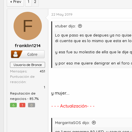
r
a
Prev
1
2
d
d
e
e
22 May 2019
t
i
F
e
n
xtuber dijo:
m
i
a
c
Lo que paso es que despues ya no quise a
i
di cuenta que es lo mismo que esta en l
franklin1214
o
y esa fue su molestia de ella que le dije
y por eso me quiere denigrar en el foro 
Usuario de Bronce
Mensajes
451
Puntuación de
reacción
1
y mujer....
Reputación de
negocios -
85.7%
6
1
0
- - - Actualización- - -
MargaritaSOS dijo:
en 1 mes ganarme 80 USD, y seguir con u