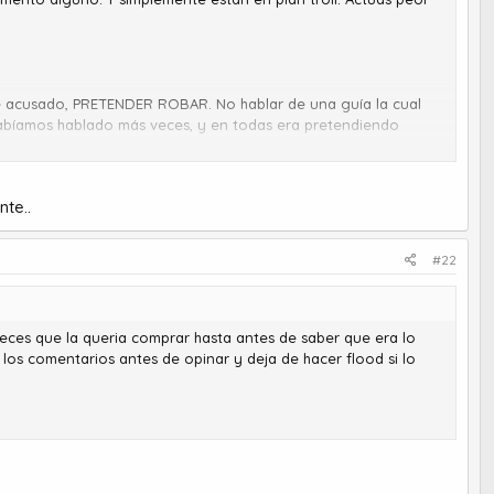
iste acusado, PRETENDER ROBAR. No hablar de una guía la cual
bíamos hablado más veces, y en todas era pretendiendo
te..
#22
veces que la queria comprar hasta antes de saber que era lo
 los comentarios antes de opinar y deja de hacer flood si lo