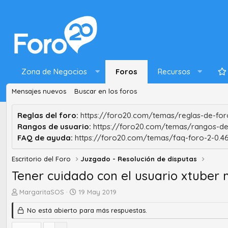
Zona de Negocios
Foros
Recursos
Mensajes nuevos
Buscar en los foros
Reglas del foro:
https://foro20.com/temas/reglas-de-foro
Rangos de usuario:
https://foro20.com/temas/rangos-de
FAQ de ayuda:
https://foro20.com/temas/faq-foro-2-0.4
Escritorio del Foro
Juzgado - Resolución de disputas
Tener cuidado con el usuario xtuber 
A
F
MargaritaSOS
19 May 2019
u
e
No está abierto para más respuestas.
t
c
o
h