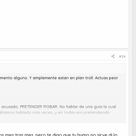
#24
mento alguno. Y simplemente estan en plan troll. Actuas peor
iste acusado, PRETENDER ROBAR. No hablar de una guía la cual
bíamos hablado más veces, y en todas era pretendiendo
os mes tras mes, pero te digo que tu humo no sirve di lo