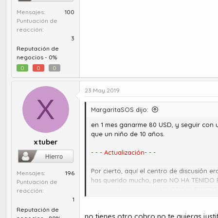
Mensajes
100
Puntuación de
reacción
3
Reputación de
negocios -
0%
0
0
0
23 May 2019
X
MargaritaSOS dijo:
en 1 mes ganarme 80 USD, y seguir con u
que un niño de 10 años.
xtuber
- - - Actualización- - -
Por cierto, aquí el centro de discusión 
Mensajes
196
has querido mucho, pero NO HA TENIDO 
Puntuación de
comprar la guía, pero NO TENÍAS DINERO. 
reacción
1
Reputación de
no tienes otro cobro no te quieras just