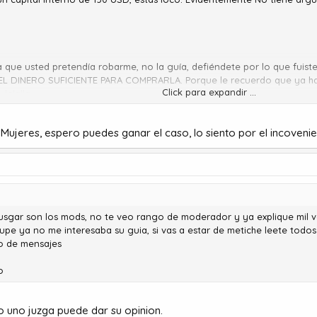
era que usted pretendía robarme, no la guía, defiéndete por lo que fu
EL DINERO SUFICIENTE PARA COMPRARLA. Porque le recuerdo que ya ha
Click para expandir ...
jajajja
ujeres, espero puedes ganar el caso, lo siento por el incovenien
 jusgar son los mods, no te veo rango de moderador y ya explique mil 
upe ya no me interesaba su guia, si vas a estar de metiche leete todos
o de mensajes
o
 uno juzga puede dar su opinion.