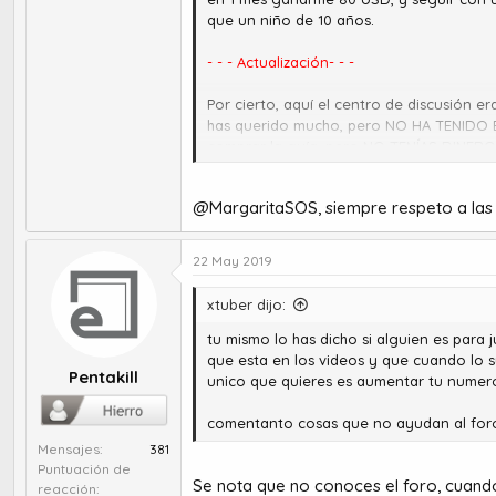
que un niño de 10 años.
- - - Actualización- - -
Por cierto, aquí el centro de discusión 
has querido mucho, pero NO HA TENIDO 
comprar la guía, pero NO TENÍAS DINERO. 
@MargaritaSOS, siempre respeto a las M
22 May 2019
xtuber dijo:
tu mismo lo has dicho si alguien es para
que esta en los videos y que cuando lo s
Pentakill
unico que quieres es aumentar tu numer
comentanto cosas que no ayudan al for
Mensajes
381
Puntuación de
Se nota que no conoces el foro, cuando
reacción