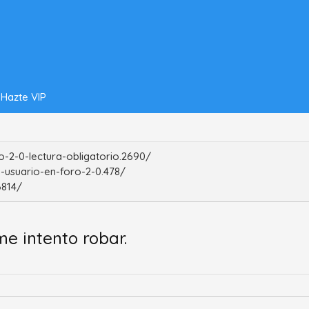
Hazte VIP
-2-0-lectura-obligatorio.2690/
-usuario-en-foro-2-0.478/
6814/
me intento robar.