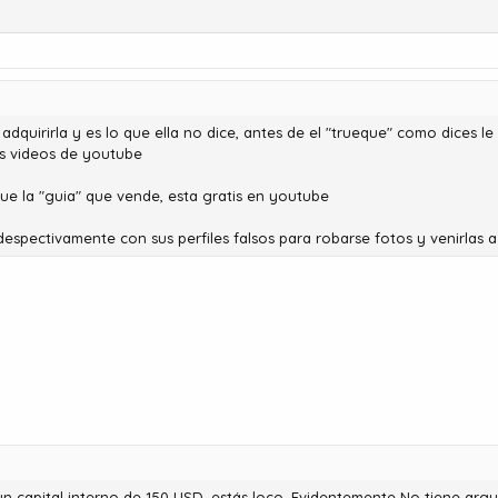
dquirirla y es lo que ella no dice, antes de el "trueque" como dices l
os videos de youtube
 que la "guia" que vende, esta gratis en youtube
despectivamente con sus perfiles falsos para robarse fotos y venirlas 
n capital interno de 150 USD, estás loco. Evidentemente No tiene argu