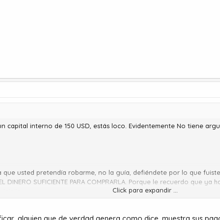
n capital interno de 150 USD, estás loco. Evidentemente No tiene argu
era que usted pretendía robarme, no la guía, defiéndete por lo que fu
EL DINERO SUFICIENTE PARA COMPRARLA. Porque le recuerdo que ya ha
Click para expandir ...
jajajja
ificar, alguien que de verdad genera como dice, muestra sus pag