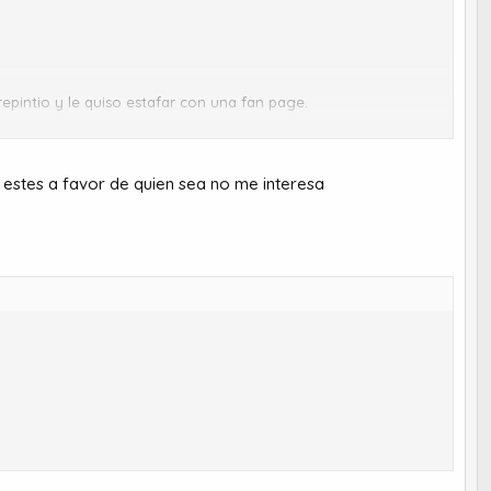
epintio y le quiso estafar con una fan page.
 estes a favor de quien sea no me interesa