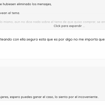
e hubiesen eliminado los mensajes,
vean el tema.
e lo mismo, aun no dice nada sobre el tema de que quiso comprar, se arr
Click para expandir ...
s mentira.
oteando con ella seguro esta que es por algo no me importa que
eres, espero puedes ganar el caso, lo siento por el incoveniente..