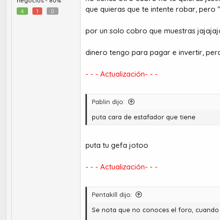
negocios -
80%
que quieras que te intente robar, per
4
1
0
por un solo cobro que muestras jajaja
dinero tengo para pagar e invertir, pe
- - - Actualización- - -
Pablin dijo:
puta cara de estafador que tiene
puta tu gefa jotoo
- - - Actualización- - -
Pentakill dijo:
Se nota que no conoces el foro, cuando 