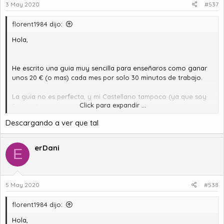
3 May 2020
#537
florent1984 dijo:
Hola,
He escrito una guia muy sencilla para enseñaros como ganar
unos 20 € (o mas) cada mes por solo 30 minutos de trabajo.
La guia no es perfecta, y mi Castellano tampoco (ya que soy
Click para expandir ...
Frances) pero espero que os gustara.
Descargando a ver que tal
[Hidden content]
Florent
erDani
E
5 May 2020
#538
florent1984 dijo:
Hola,