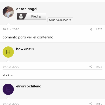
antoniangel
Usuario de Piedra
28 Abr 2020
#528
comento para ver el contenido
hawkins18
H
28 Abr 2020
#529
a ver...
elrorrochileno
E
28 Abr 2020
#530