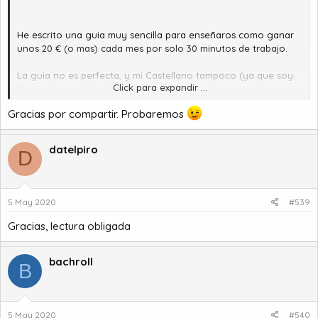
He escrito una guia muy sencilla para enseñaros como ganar
unos 20 € (o mas) cada mes por solo 30 minutos de trabajo.
La guia no es perfecta, y mi Castellano tampoco (ya que soy
Click para expandir ...
Frances) pero espero que os gustara.
Gracias por compartir. Probaremos
[Hidden content]
Florent
datelpiro
D
5 May 2020
#539
Gracias, lectura obligada
bachroll
B
5 May 2020
#540