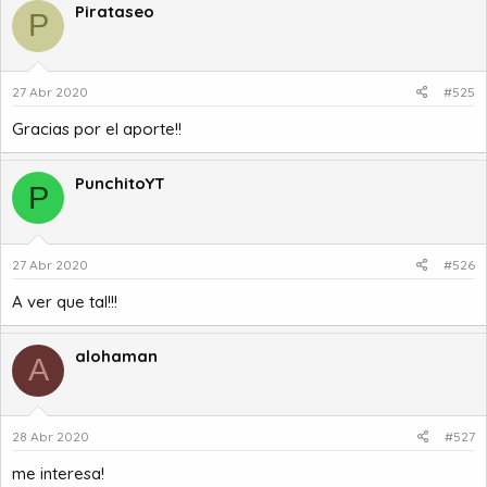
Pirataseo
P
27 Abr 2020
#525
Gracias por el aporte!!
PunchitoYT
P
27 Abr 2020
#526
A ver que tal!!!
alohaman
A
28 Abr 2020
#527
me interesa!