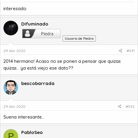
interesado
Difuminado
Usuario de Piedra
29 Abr 2020
#531
2014 hermano! Acaso no se ponen a pensar que quizas
quizas... ya está viejo ese dato??
bescobarrada
29 Abr 2020
#532
Suena interesante...
PabloSeo
P