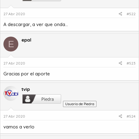
27 Abr 2020
#522
A descargar, a ver que onda...
epal
E
27 Abr 2020
#523
Gracias por el aporte
tvip
Usuario de Piedra
27 Abr 2020
#524
vamos a verlo