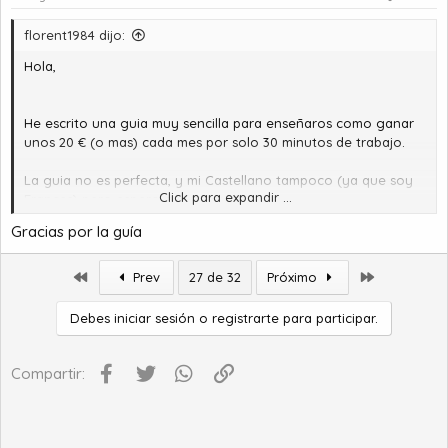
florent1984 dijo:
Hola,
He escrito una guia muy sencilla para enseñaros como ganar
unos 20 € (o mas) cada mes por solo 30 minutos de trabajo.
La guia no es perfecta, y mi Castellano tampoco (ya que soy
Click para expandir ...
Frances) pero espero que os gustara.
Gracias por la guía
[Hidden content]
Florent
Primero
Último
Prev
27 de 32
Próximo
Debes iniciar sesión o registrarte para participar.
Facebook
Twitter
WhatsApp
Enlace
Compartir: