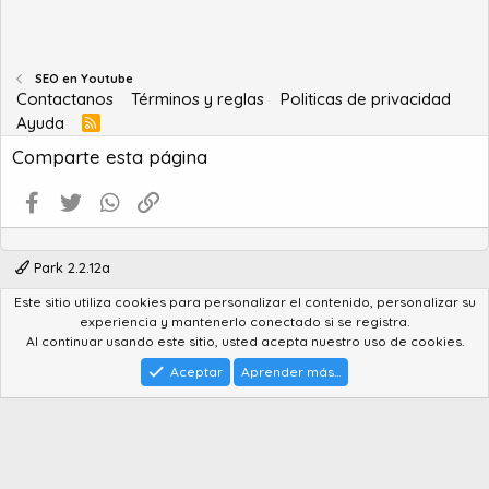
SEO en Youtube
Contactanos
Términos y reglas
Politicas de privacidad
Ayuda
R
S
Comparte esta página
S
Facebook
Twitter
WhatsApp
Enlace
Park 2.2.12a
Este sitio utiliza cookies para personalizar el contenido, personalizar su
®
Community platform by XenForo
© 2010-2022 XenForo Ltd.
experiencia y mantenerlo conectado si se registra.
Advanced Forum Stats by
AddonFlare - Premium XF2 Addons
Al continuar usando este sitio, usted acepta nuestro uso de cookies.
Feedback System
by
XenCentral.com
Park theme made by
StylesFactory.pl
Aceptar
Aprender más...