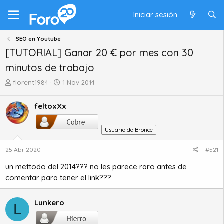
Iniciar sesión
SEO en Youtube
[TUTORIAL] Ganar 20 € por mes con 30
minutos de trabajo
A
F
florent1984
1 Nov 2014
u
e
t
c
feltoxXx
o
h
r
a
d
d
Usuario de Bronce
e
e
t
i
25 Abr 2020
#521
e
n
un mettodo del 2014??? no les parece raro antes de
m
i
comentar para tener el link???
a
c
i
o
Lunkero
L