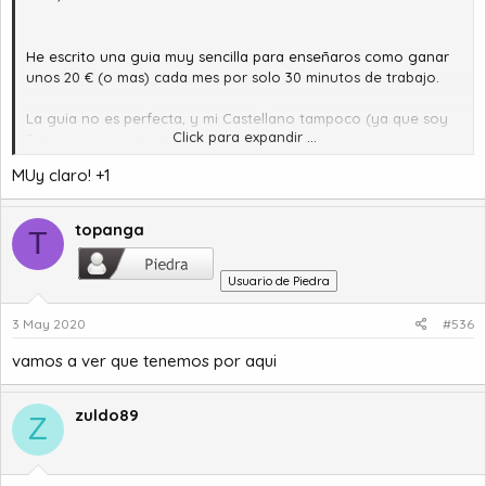
He escrito una guia muy sencilla para enseñaros como ganar
unos 20 € (o mas) cada mes por solo 30 minutos de trabajo.
La guia no es perfecta, y mi Castellano tampoco (ya que soy
Click para expandir ...
Frances) pero espero que os gustara.
MUy claro! +1
[Hidden content]
Florent
topanga
T
Usuario de Piedra
3 May 2020
#536
vamos a ver que tenemos por aqui
zuldo89
Z