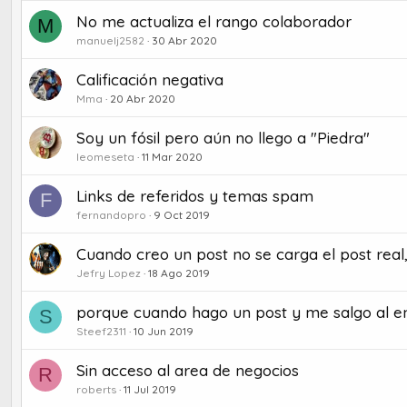
No me actualiza el rango colaborador
M
manuelj2582
30 Abr 2020
Calificación negativa
Mma
20 Abr 2020
Soy un fósil pero aún no llego a "Piedra"
leomeseta
11 Mar 2020
Links de referidos y temas spam
F
fernandopro
9 Oct 2019
Cuando creo un post no se carga el post real
Jefry Lopez
18 Ago 2019
porque cuando hago un post y me salgo al en
S
Steef2311
10 Jun 2019
Sin acceso al area de negocios
R
roberts
11 Jul 2019