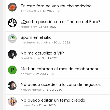
En este foro no veo mucha seriedad
AddictiveX
27 Dic 2022
2
¿Que ha pasado con el Theme del Foro?
redactorsv
22 Ago 2022
Spam en el sitio
mediaprofesionalnet
20 Jul 2022
No me actualiza a VIP
David Guerra
9 Jul 2022
Me han cobrado el mes de colaborador
P
perry1415
24 Ago 2020
No puedo acceder a la zona de negocios
Moisés Marcano
21 Jul 2020
No puedo editar un tema creado
nanonofail
22 Jun 2020