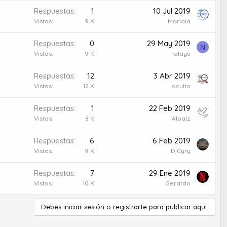
Respuestas
1
10 Jul 2019
Vistas
9 K
Mariola
Respuestas
0
29 May 2019
N
Vistas
9 K
nalayu
Respuestas
12
3 Abr 2019
Vistas
12 K
oculto
Respuestas
1
22 Feb 2019
Vistas
8 K
Albatz
Respuestas
6
6 Feb 2019
Vistas
9 K
DjCyry
Respuestas
7
29 Ene 2019
Vistas
10 K
Geratdo
Debes iniciar sesión o registrarte para publicar aquí.