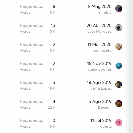
Respuestas
8
8 May 2020
Vistas
3 K
mrubio
Respuestas
13
20 Abr 2020
Vistas
3 K
Jota Marquez
Respuestas
2
11 Mar 2020
Vistas
3 K
leomeseta
Respuestas
2
15 Nov 2019
Vistas
8 K
daianapotter
Respuestas
3
18 Ago 2019
Vistas
19 K
Jefry Lopez
Respuestas
4
5 Ago 2019
Vistas
22 K
Deseon
Respuestas
0
11 Jul 2019
R
Vistas
9 K
roberts