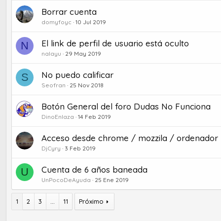
Borrar cuenta
domyfoyc
10 Jul 2019
El link de perfil de usuario está oculto
N
nalayu
29 May 2019
No puedo calificar
S
Seofran
25 Nov 2018
Botón General del foro Dudas No Funciona
DinoEnlaza
14 Feb 2019
Acceso desde chrome / mozzila / ordenador 
DjCyry
3 Feb 2019
Cuenta de 6 años baneada
U
UnPocoDeAyuda
25 Ene 2019
1
2
3
...
11
Próximo