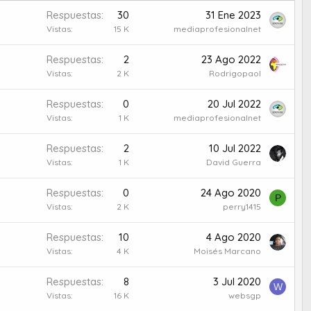
Respuestas
30
31 Ene 2023
Vistas
15 K
mediaprofesionalnet
Respuestas
2
23 Ago 2022
Vistas
2 K
Rodrigopaol
Respuestas
0
20 Jul 2022
Vistas
1 K
mediaprofesionalnet
Respuestas
2
10 Jul 2022
Vistas
1 K
David Guerra
Respuestas
0
24 Ago 2020
P
Vistas
2 K
perry1415
Respuestas
10
4 Ago 2020
Vistas
4 K
Moisés Marcano
Respuestas
8
3 Jul 2020
W
Vistas
16 K
websgp