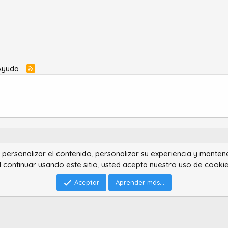
Ayuda
R
S
S
ra personalizar el contenido, personalizar su experiencia y manten
®
Community platform by XenForo
© 2010-2022 XenForo Ltd.
l continuar usando este sitio, usted acepta nuestro uso de cookie
Advanced Forum Stats by
AddonFlare - Premium XF2 Addons
Feedback System
by
XenCentral.com
Park theme made by
StylesFactory.pl
Aceptar
Aprender más...