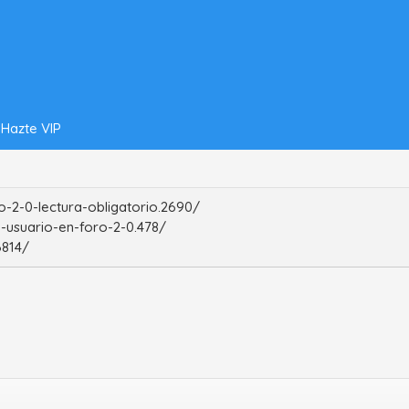
Hazte VIP
-2-0-lectura-obligatorio.2690/
-usuario-en-foro-2-0.478/
6814/