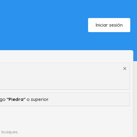
Iniciar sesión
ango
"Piedra"
o superior.
 busques.