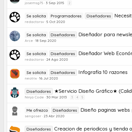
josemsg75
3 Sep 2015
2
Necesit
Se solicita
Programadores
Diseñadores
redactorsv
5 Oct 2020
Diseñador para newsle
Se solicita
Diseñadores
Arce
18 Sep 2020
Diseñador Web Económi
Se solicita
Diseñadores
redactorsv
24 Ago 2020
Infografía 10 razones
Se solicita
Diseñadores
neotrix
16 Jul 2020
★Servicio Diseño Gráfico★ (Calid
Diseñadores
Ninja Code
30 Mar 2013
3
4
5
Diseño paginas webs 
Me ofrezco
Diseñadores
sengoser
23 Abr 2020
Creacion de periodicos y tienda o
Diseñadores