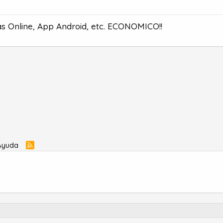
s Online, App Android, etc. ECONOMICO!!
Ayuda
R
S
S