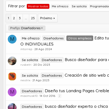
Filtrar por:
Mostrar todas
Me ofrezco
Se solicita
Programado
1
2
3
...
25
Próximo
Prefijo:
Diseñadores
Edito t
M
Me ofrezco
Diseñadores
Otros empleos
O INDIVIDUALES
mtorrep
28 Ago 2024
Busco diseñador para 
Se solicita
Diseñadores
rusbelri
20 Dic 2023
Creación de sitio web
Se solicita
Diseñadores
neotrix
21 Ago 2023
Diseño tus Landing Pages Creíble
M
Diseñadores
maximusk10
14 Oct 2016
2
busco diseñador experto o chica 
Diseñadores