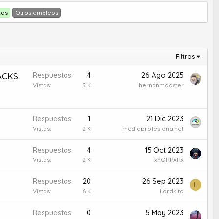
tas
Otros empleos
Filtros
Respuestas
4
26 Ago 2025
PACKS
Vistas
3 K
hernanmaaster
Respuestas
1
21 Dic 2023
Vistas
2 K
mediaprofesionalnet
Respuestas
4
15 Oct 2023
Vistas
2 K
xYORPARx
Respuestas
20
26 Sep 2023
L
Vistas
6 K
Lordkito
Respuestas
0
5 May 2023