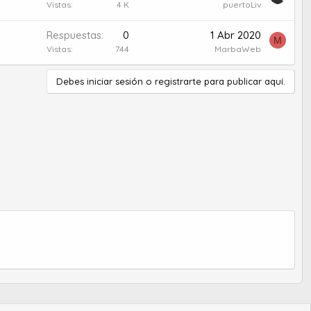
Vistas
4 K
puertoLiv
Respuestas
0
1 Abr 2020
M
Vistas
744
MarbaWeb
Debes iniciar sesión o registrarte para publicar aquí.