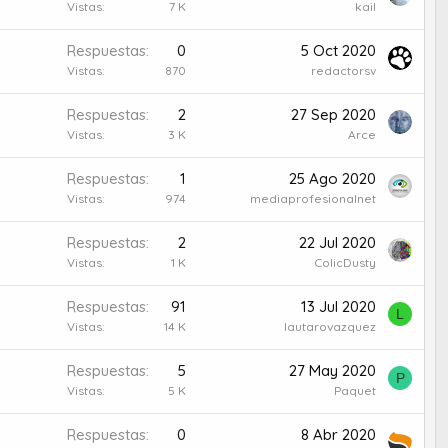
Vistas
7 K
kail
Respuestas
0
5 Oct 2020
Vistas
870
redactorsv
Respuestas
2
27 Sep 2020
Vistas
3 K
Arce
Respuestas
1
25 Ago 2020
Vistas
974
mediaprofesionalnet
Respuestas
2
22 Jul 2020
Vistas
1 K
ColicDusty
Respuestas
91
13 Jul 2020
L
Vistas
14 K
lautarovazquez
Respuestas
5
27 May 2020
P
Vistas
5 K
Paquet
Respuestas
0
8 Abr 2020