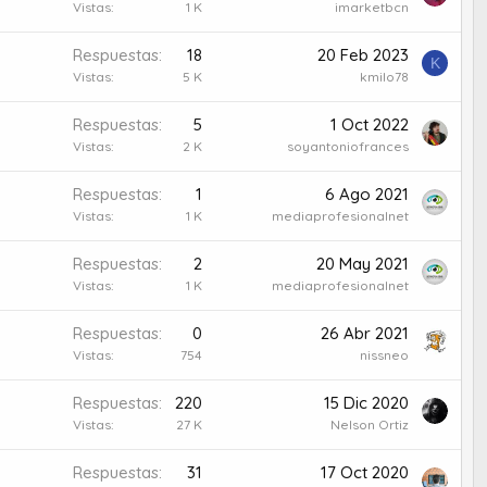
Vistas
1 K
imarketbcn
Respuestas
18
20 Feb 2023
K
Vistas
5 K
kmilo78
Respuestas
5
1 Oct 2022
Vistas
2 K
soyantoniofrances
Respuestas
1
6 Ago 2021
Vistas
1 K
mediaprofesionalnet
Respuestas
2
20 May 2021
Vistas
1 K
mediaprofesionalnet
Respuestas
0
26 Abr 2021
Vistas
754
nissneo
Respuestas
220
15 Dic 2020
Vistas
27 K
Nelson Ortiz
Respuestas
31
17 Oct 2020