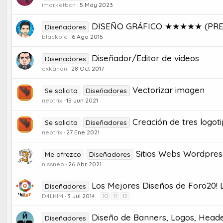
imarketbcn
5 May 2023
DISEÑO GRÁFICO ★★★★★ (PREMIUM
Diseñadores
blackble
6 Ago 2015
Diseñador/Editor de videos
Diseñadores
exkanon
28 Oct 2017
Vectorizar imagen
Se solicita
Diseñadores
neotrix
15 Jun 2021
Creación de tres logot
Se solicita
Diseñadores
neotrix
27 Ene 2021
Sitios Webs Wordpr
Me ofrezco
Diseñadores
nissneo
26 Abr 2021
Los Mejores Diseños de Foro20! L
Diseñadores
D4LKIM
3 Jul 2014
10
11
12
Diseño de Banners, Logos, Heade
Diseñadores