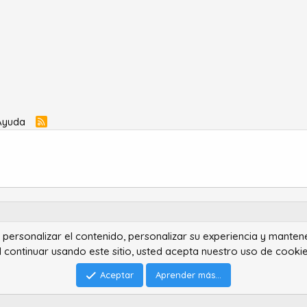
Ayuda
R
S
S
ra personalizar el contenido, personalizar su experiencia y manten
®
Community platform by XenForo
© 2010-2022 XenForo Ltd.
l continuar usando este sitio, usted acepta nuestro uso de cookie
Advanced Forum Stats by
AddonFlare - Premium XF2 Addons
Feedback System
by
XenCentral.com
Park theme made by
StylesFactory.pl
Aceptar
Aprender más...