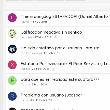
Themrdanyday ESTAFADOR! (Daniel Alberto T
L
luisval
14 Feb 2018
Calificacion negativa sin sentido
reinatus
27 Mar 2018
2
He sido estafado por el usuario Jorguito
master-design
15 Feb 2018
Estafado Por ezesuarez El Peor Servicio y La
X
xerorx
25 Feb 2018
2
para que es en realidad éste subforo???
F
figaro
3 Mar 2018
Problema con usuario jucosbar
R
ramiro43
18 Feb 2018