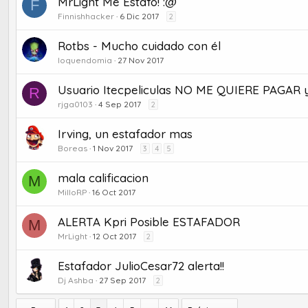
MrLight Me Estafo! :@
F
Finnishhacker
6 Dic 2017
2
Rotbs - Mucho cuidado con él
loquendomia
27 Nov 2017
Usuario Itecpeliculas NO ME QUIERE PAGAR
R
rjga0103
4 Sep 2017
2
Irving, un estafador mas
Boreas
1 Nov 2017
3
4
5
mala calificacion
M
MilloRP
16 Oct 2017
ALERTA Kpri Posible ESTAFADOR
M
MrLight
12 Oct 2017
2
Estafador JulioCesar72 alerta!!
Dj Ashba
27 Sep 2017
2