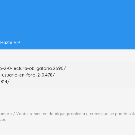
Hazte VIP
-2-0-lectura-obligatorio.2690/
-usuario-en-foro-2-0.478/
6814/
mpra / Venta, si has tenido algun problema y crees que se puede solu
der.