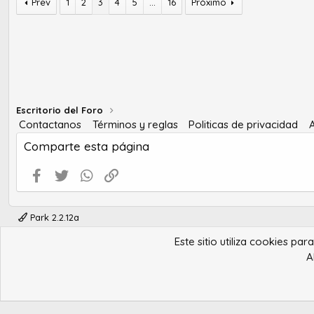
Prev
1
2
3
4
5
...
16
Próximo
Escritorio del Foro
Contactanos
Términos y reglas
Politicas de privacidad
Comparte esta página
Facebook
Twitter
WhatsApp
Enlace
Park 2.2.12a
Este sitio utiliza cookies pa
A