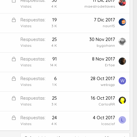
Respuestas
30
11 Dic 2017
q
l
Vistas
4 K
maestrodellaves
u
o
e
B
Respuestas
19
7 Dic 2017
q
a
l
Vistas
3 K
naun15
u
d
o
e
o
Respuestas
25
30 Nov 2017
q
a
Vistas
4 K
bygohann
u
d
e
o
B
Respuestas
91
8 Nov 2017
a
l
Vistas
14 K
Erfae
d
o
o
B
Respuestas
6
28 Oct 2017
q
W
l
Vistas
1 K
websgp
u
o
e
B
Respuestas
25
16 Oct 2017
q
a
l
Vistas
3 K
CarlosRR
u
d
o
e
o
B
Respuestas
24
4 Oct 2017
q
a
L
l
Vistas
4 K
lcascisf
u
d
o
e
o