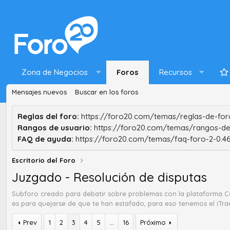
Zona de Negocios
Foros
Recursos
Mensajes nuevos
Buscar en los foros
Reglas del foro:
https://foro20.com/temas/reglas-de-foro
Rangos de usuario:
https://foro20.com/temas/rangos-de
FAQ de ayuda:
https://foro20.com/temas/faq-foro-2-0.4
Escritorio del Foro
Juzgado - Resolución de disputas
Subforo creado para debatir sobre problemas con la plataforma Co
es para quejarse de que te han estafado, para eso tenemos el iTra
Prev
1
2
3
4
5
...
16
Próximo