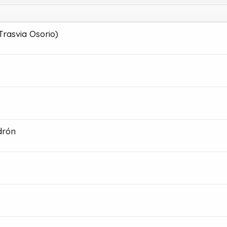
rasvia Osorio)
drón