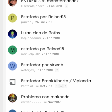
ESTAFADOR mariafernandez
OscarAlejandro
9 Ene 2018
2
Estafado por Reload18
P
parrady
26 Ene 2018
Luian clon de Rotbs
loquendomia
25 Ene 2018
estafado po Reload18
M
manuelj2582
26 Ene 2018
Estafador por sirweb
W
waterjavy
6 Ene 2018
2
Estafador FrankAlberto / Viplandia
Pentakill
26 Oct 2017
5
6
7
Problema con makonde
estiven99999
26 Nov 2017