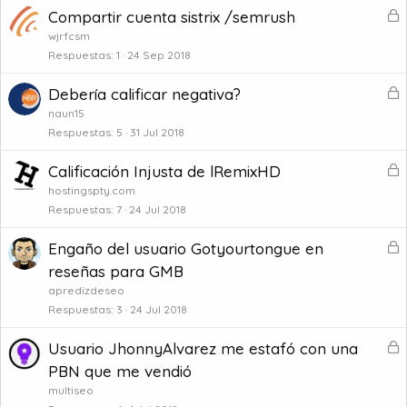
B
Compartir cuenta sistrix /semrush
u
o
l
e
wjrfcsm
o
Respuestas
1
24 Sep 2018
a
q
d
B
Debería calificar negativa?
u
o
l
e
naun15
o
Respuestas
5
31 Jul 2018
a
q
d
B
Calificación Injusta de lRemixHD
u
o
l
e
hostingspty.com
o
Respuestas
7
24 Jul 2018
a
q
d
B
Engaño del usuario Gotyourtongue en
u
o
l
e
reseñas para GMB
o
a
apredizdeseo
q
d
Respuestas
3
24 Jul 2018
u
o
e
B
Usuario JhonnyAlvarez me estafó con una
a
l
PBN que me vendió
d
o
multiseo
o
q